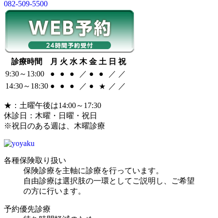
082-509-5500
診療時間
月
火
水
木
金
土
日
祝
9:30～13:00
●
●
●
／
●
●
／
／
14:30～18:30
●
●
●
／
●
／
／
★
★：土曜午後は14:00～17:30
休診日：木曜・日曜・祝日
※祝日のある週は、木曜診療
各種保険取り扱い
保険診療を主軸に診療を行っています。
自由診療は選択肢の一環としてご説明し、ご希望
の方に行います。
予約優先診療