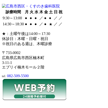
診療時間
月
火
水
木
金
土
日
祝
9:30～13:00
●
●
●
／
●
●
／
／
14:30～18:30
●
●
●
／
●
／
／
★
★：土曜午後は14:00～17:30
休診日：木曜・日曜・祝日
※祝日のある週は、木曜診療
〒733-0002
広島県広島市西区楠木町
3-11-1
エブリイ楠木モール２階
082-509-5500
tel.